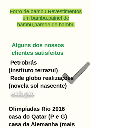
Forro de bambu,Revestimentos
em bambu,painel de
bambu,parede de bambu
Alguns dos nossos
clientes satisfeitos
Petrobrás
(instituto terrazul)
Rede globo realizações
(novela sol nascente)
em
"
exibição
"
Olimpíadas Rio 2016
casa do Qatar (P e G)
casa da Alemanha (mais